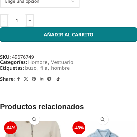
AÑADIR AL CARRITO
SKU:
49676749
Categorías:
Hombre
,
Vestuario
Etiquetas:
buzo
,
fila
,
hombre
Share:
Productos relacionados
-64%
-43%