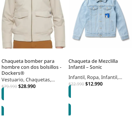
Chaqueta bomber para
Chaqueta de Mezclilla
hombre con dos bolsillos -
Infantil – Sonic
Dockers®
Infantil
,
Ropa
,
Infantil
,
Vestuario
,
Chaquetas
,
Vestuario
$
12.990
$
22.990
Hombre
$
28.990
$
79.990
OPCIONES
OPCIONES