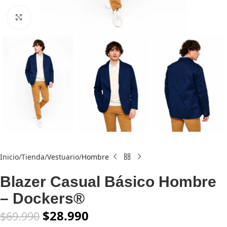
Click to enlarge
Inicio
Tienda
Vestuario
Hombre
Blazer Casual Básico Hombre
– Dockers®
$
28.990
$
69.990