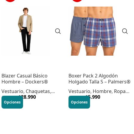
Blazer Casual Básico
Boxer Pack 2 Algodón
Hombre – Dockers®
Holgado Talla S – Palmers®
Vestuario
,
Chaquetas
,
Vestuario
,
Hombre
,
Ropa
Hombre
$
28.990
Interior
$
5.990
$
69.990
$
12.990
Opciones
Opciones