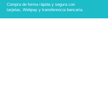
Compra de forma rápida y segura con
tarjetas, Webpay y transferencia bancaria.
También aceptamos
Transferencia Bancaria
COMPRA 100% SEGURA
Sitio protegido con cifrado SSL