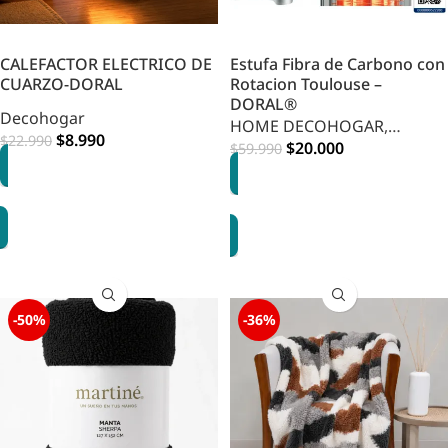
CALEFACTOR ELECTRICO DE
Estufa Fibra de Carbono con
CUARZO-DORAL
Rotacion Toulouse –
DORAL®
Decohogar
HOME DECOHOGAR
,
$
8.990
$
22.990
Decohogar
$
20.000
$
59.990
AGREGAR
AGREGAR
-50%
-36%