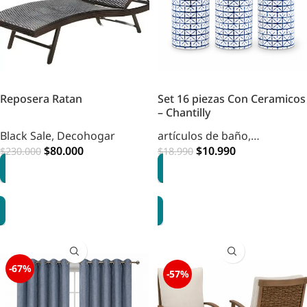
Reposera Ratan
Set 16 piezas Con Ceramicos
– Chantilly
Black Sale
,
Decohogar
artículos de baño
,
$
80.000
accesorios
$
10.990
,
Organización
,
$
230.000
$
18.990
HOME DECOHOGAR
AGREGAR
OPCIONES
-67%
-57%