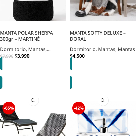
MANTA POLAR SHERPA
MANTA SOFTY DELUXE –
300gr – MARTINÉ
DORAL
Dormitorio
,
Mantas
,
Dormitorio
,
Mantas
,
Mantas
Decohogar
$
3.990
,
Mantas
$
4.500
$
7.990
OPCIONES
OPCIONES
-65%
-42%