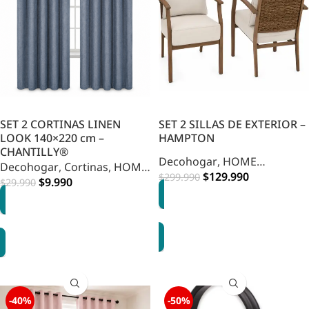
SET 2 CORTINAS LINEN
SET 2 SILLAS DE EXTERIOR –
LOOK 140×220 cm –
HAMPTON
CHANTILLY®
Decohogar
,
HOME
Decohogar
,
Cortinas
,
HOME
DECOHOGAR
$
129.990
,
Muebles
$
299.990
DECOHOGAR
$
9.990
$
29.990
AGREGAR
OPCIONES
-40%
-50%