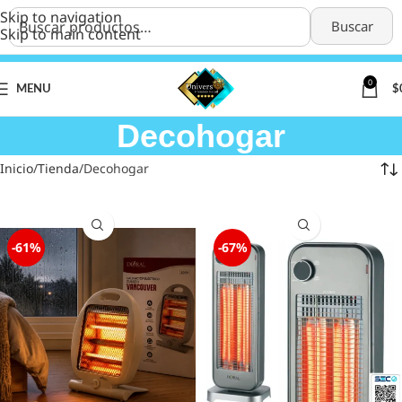
Skip to navigation
Buscar
Skip to main content
0
MENU
$
Decohogar
Inicio
Tienda
Decohogar
-61%
-67%