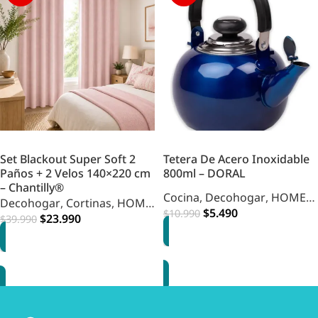
Set Blackout Super Soft 2
Tetera De Acero Inoxidable
Paños + 2 Velos 140×220 cm
800ml – DORAL
– Chantilly®
Cocina
,
Decohogar
,
HOME
Decohogar
,
Cortinas
,
HOME
COCINA
$
5.490
$
10.990
DECOHOGAR
$
23.990
$
39.990
OPCIONES
OPCIONES