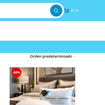
0
/
$
0
-68%