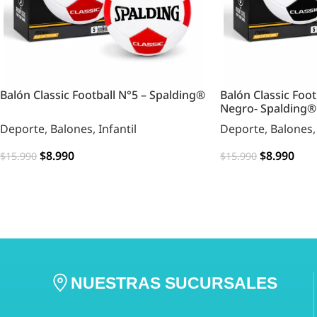
Balón Classic Football N°5 – Spalding®
Balón Classic Foot
Negro- Spalding®
Deporte
,
Balones
,
Infantil
Deporte
,
Balones
$
8.990
$
8.990
$
15.990
$
15.990
AGREGAR
AGREGAR
NUESTRAS SUCURSALES