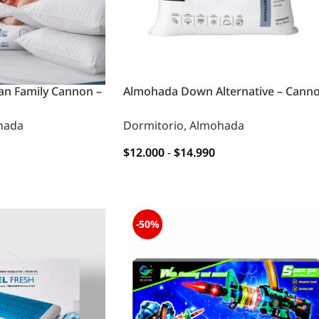
n Family Cannon –
Almohada Down Alternative – Cann
hada
Dormitorio
,
Almohada
$
12.000
-
$
14.990
OPCIONES
-50%