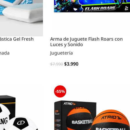
stica Gel Fresh
Arma de Juguete Flash Roars con
Luces y Sonido
hada
Juguetería
$
3.990
$
7.990
AGREGAR
-55%