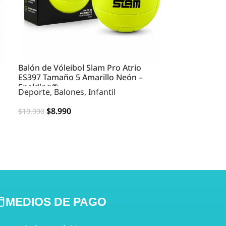
Balón de Vóleibol Slam Pro Atrio
ES397 Tamaño 5 Amarillo Neón –
Spalding®
Deporte
,
Balones
,
Infantil
$
8.990
$
19.990
AGREGAR
MEDIOS DE PAGO