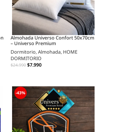
on
Almohada Universo Confort 50x70cm
– Universo Premium
Dormitorio
,
Almohada
,
HOME
DORMITORIO
$
7.990
$
24.990
AGREGAR
-43%