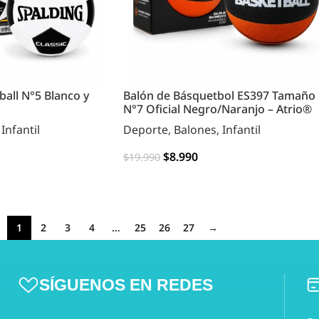
ball N°5 Blanco y
Balón de Básquetbol ES397 Tamaño
N°7 Oficial Negro/Naranjo – Atrio®
,
Infantil
Deporte
,
Balones
,
Infantil
$
8.990
$
19.990
AGREGAR
1
2
3
4
…
25
26
27
→
SÍGUENOS EN REDES