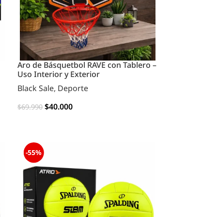
Aro de Básquetbol RAVE con Tablero –
Uso Interior y Exterior
Black Sale
,
Deporte
$
40.000
$
69.990
AGREGAR
-55%