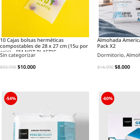
10 Cajas bolsas herméticas
Almohada America
compostables de 28 x 27 cm (15u por
Pack X2
caja) – I’M NOT PLASTIC
Sin categorizar
Dormitorio
,
Almo
$
10.000
$
8.000
$
59.990
$
14.990
AGREGAR
AGREGAR
-54%
-60%