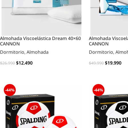
Almohada Viscoelástica Dream 40×60
Almohada Viscoelá
CANNON
CANNON
Dormitorio
,
Almohada
Dormitorio
,
Almo
$
12.490
$
19.990
$
26.990
$
49.990
AGREGAR
AGREGAR
-44%
-44%