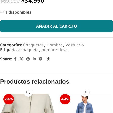
$
34.990
$
69.990
1 disponibles
AÑADIR AL CARRITO
Categorías:
Chaquetas
,
Hombre
,
Vestuario
Etiquetas:
chaqueta
,
hombre
,
levis
Share:
Productos relacionados
-64%
-64%