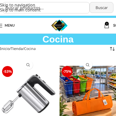
Skip to navigation
Buscar
Skip to main content
0
MENU
$
Cocina
Inicio
Tienda
Cocina
-53%
-75%