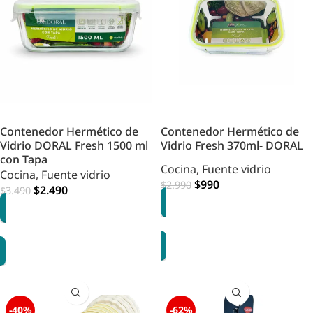
Contenedor Hermético de
Contenedor Hermético de
Vidrio DORAL Fresh 1500 ml
Vidrio Fresh 370ml- DORAL
con Tapa
Cocina
,
Fuente vidrio
Cocina
,
Fuente vidrio
$
990
$
2.990
$
2.490
$
3.490
AGREGAR
AGREGAR
-40%
-62%