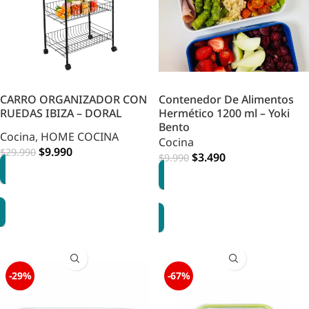
CARRO ORGANIZADOR CON
Contenedor De Alimentos
RUEDAS IBIZA – DORAL
Hermético 1200 ml – Yoki
Bento
Cocina
,
HOME COCINA
Cocina
$
9.990
$
29.990
$
3.490
$
9.990
AGREGAR
AGREGAR
-29%
-67%