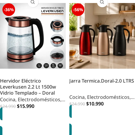
-36%
-56%
Hervidor Eléctrico
Jarra Termica.Doral-2.0 LTRS
Leverkusen 2.2 Lt 1500w
Vidrio Templado – Doral
Cocina
,
Electrodomésticos
,
Cocina
,
Electrodomésticos
,
Sin categorizar
$
10.990
$
24.990
HOME COCINA
$
15.990
$
24.990
OPCIONES
AGREGAR