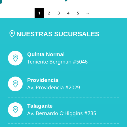
1
2
3
4
5
→
NUESTRAS SUCURSALES
Quinta Normal
Teniente Bergman #5046
Providencia
Av. Providencia #2029
Talagante
Av. Bernardo O’Higgins #735