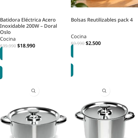
Batidora Eléctrica Acero
Bolsas Reutilizables pack 4
Inoxidable 200W – Doral
Oslo
Cocina
Cocina
$
2.500
$
9.990
$
18.990
$
39.990
AGREGAR
AGREGAR