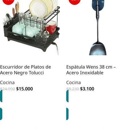
Escurridor de Platos de
Espátula Wens 38 cm –
Acero Negro Tolucci
Acero Inoxidable
Cocina
Cocina
$
15.000
$
3.100
$
24.990
$
8.230
AGREGAR
AGREGAR