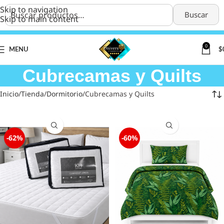
Skip to navigation
Buscar
Skip to main content
0
MENU
$
Cubrecamas y Quilts
Inicio
Tienda
Dormitorio
Cubrecamas y Quilts
-62%
-60%