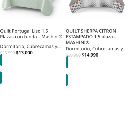
Quilt Portugal Liso 1.5
QUILT SHERPA CITRON
Plazas con funda – Mashini®
ESTAMPADO 1.5 plaza –
MASHINI®
Dormitorio
,
Cubrecamas y
Dormitorio
,
Cubrecamas y
Quilts
,
HOME DORMITORIO
$
13.000
$
25.990
Quilts
,
HOME DORMITORIO
$
14.990
$
29.990
AGREGAR
AGREGAR