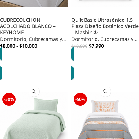
CUBRECOLCHON
Quilt Basic Ultrasónico 1,5
ACOLCHADO BLANCO –
Plaza Diseño Botánico Verde
KEYHOME
– Mashini®
Dormitorio
,
Cubrecamas y
Dormitorio
,
Cubrecamas y
Quilts
$
8.000
-
$
10.000
Quilts
,
HOME DORMITORIO
$
7.990
$
19.990
OPCIONES
AGREGAR
-50%
-50%