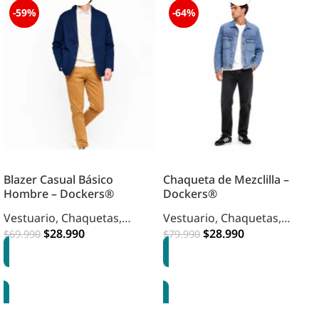
-59%
-64%
Blazer Casual Básico
Chaqueta de Mezclilla –
Hombre – Dockers®
Dockers®
Vestuario
,
Chaquetas
,
Vestuario
,
Chaquetas
,
Hombre
$
28.990
Hombre
$
28.990
$
69.990
$
79.990
OPCIONES
OPCIONES