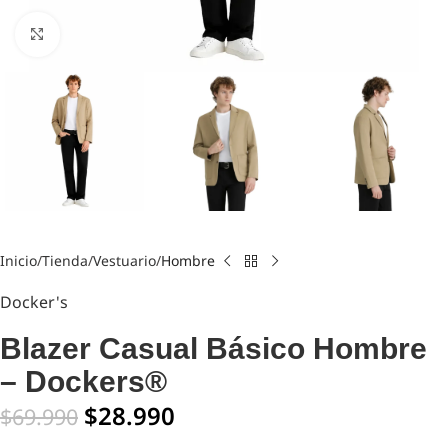
Click to enlarge
Inicio
Tienda
Vestuario
Hombre
Docker's
Blazer Casual Básico Hombre
– Dockers®
$
28.990
$
69.990