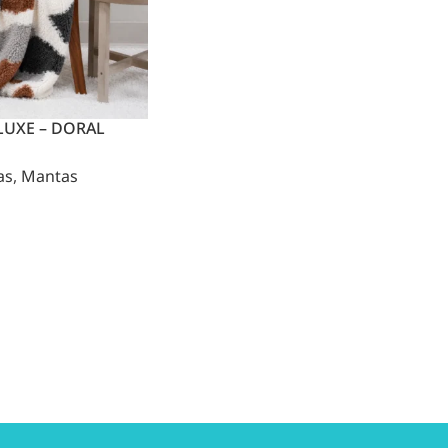
LUXE – DORAL
as
,
Mantas