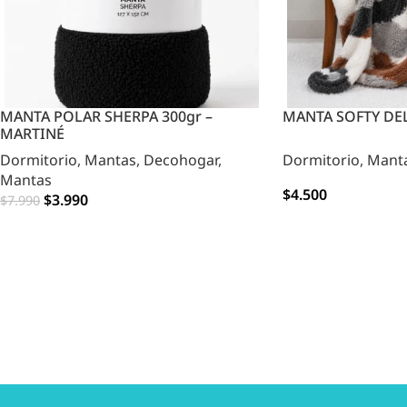
MANTA POLAR SHERPA 300gr –
MANTA SOFTY DE
MARTINÉ
Dormitorio
,
Mantas
,
Decohogar
,
Dormitorio
,
Mant
Mantas
$
4.500
$
3.990
$
7.990
OPCIONES
OPCIONES