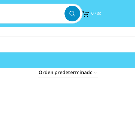
0
/
$
0