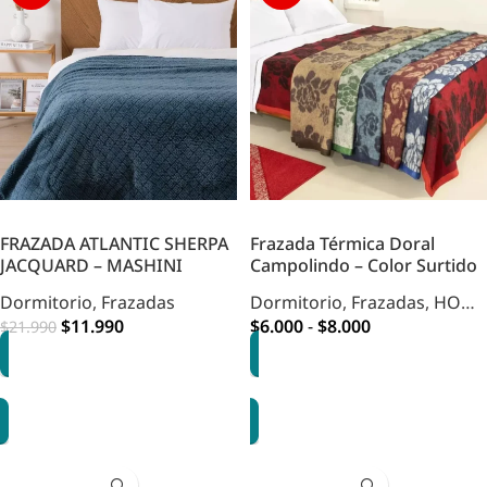
FRAZADA ATLANTIC SHERPA
Frazada Térmica Doral
JACQUARD – MASHINI
Campolindo – Color Surtido
Dormitorio
,
Frazadas
Dormitorio
,
Frazadas
,
HOME
$
11.990
DORMITORIO
$
6.000
-
$
8.000
$
21.990
OPCIONES
OPCIONES