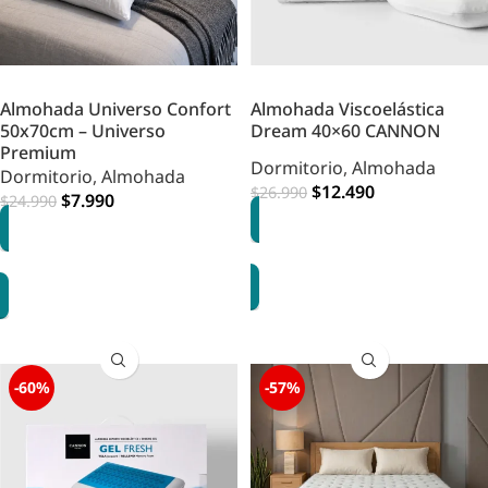
Almohada Universo Confort
Almohada Viscoelástica
50x70cm – Universo
Dream 40×60 CANNON
Premium
Dormitorio
,
Almohada
Dormitorio
,
Almohada
$
12.490
$
26.990
$
7.990
$
24.990
AGREGAR
AGREGAR
-60%
-57%