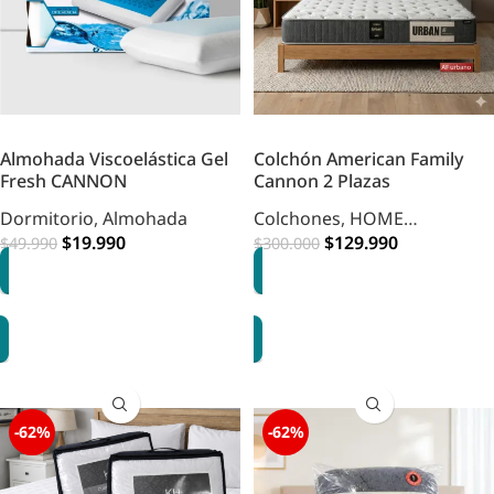
Almohada Viscoelástica Gel
Colchón American Family
Fresh CANNON
Cannon 2 Plazas
Dormitorio
,
Almohada
Colchones
,
HOME
$
19.990
DORMITORIO
$
129.990
$
49.990
$
300.000
AGREGAR
AGREGAR
-62%
-62%