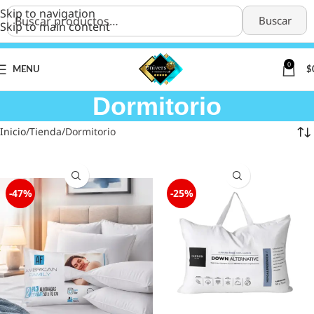
Skip to navigation
Buscar
Skip to main content
0
MENU
$
Dormitorio
Inicio
Tienda
Dormitorio
-47%
-25%