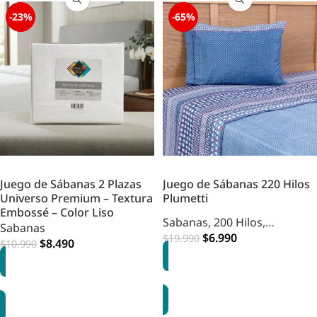
-23%
-65%
Juego de Sábanas 2 Plazas
Juego de Sábanas 220 Hilos
Universo Premium – Textura
Plumetti
Embossé – Color Liso
Sabanas
,
200 Hilos
,
Sabanas
Dormitorio
$
6.990
$
19.990
$
8.490
$
10.990
OPCIONES
OPCIONES