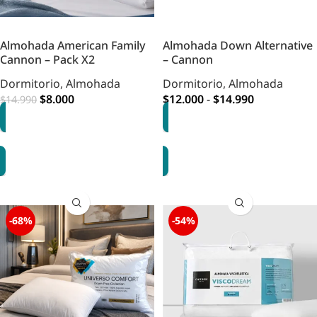
Almohada American Family
Almohada Down Alternative
Cannon – Pack X2
– Cannon
Dormitorio
,
Almohada
Dormitorio
,
Almohada
$
8.000
$
12.000
-
$
14.990
$
14.990
AGREGAR
OPCIONES
-68%
-54%