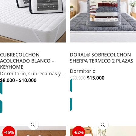
CUBRECOLCHON
DORAL® SOBRECOLCHON
ACOLCHADO BLANCO –
SHERPA TERMICO 2 PLAZAS
KEYHOME
Dormitorio
Dormitorio
,
Cubrecamas y
$
15.000
$
39.990
Quilts
$
8.000
-
$
10.000
OPCIONES
OPCIONES
-45%
-62%