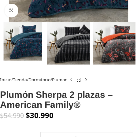
Click to enlarge
Inicio
Tienda
Dormitorio
Plumon
Plumón Sherpa 2 plazas –
American Family®
$
30.990
$
54.990