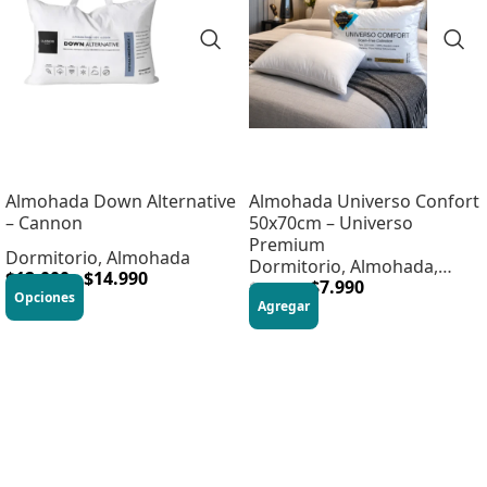
Almohada Down Alternative
Almohada Universo Confort
– Cannon
50x70cm – Universo
Premium
Dormitorio
,
Almohada
Dormitorio
,
Almohada
,
$
12.000
-
$
14.990
HOME DORMITORIO
$
7.990
$
24.990
Opciones
Agregar