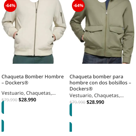
-64%
-64%
Chaqueta Bomber Hombre
Chaqueta bomber para
– Dockers®
hombre con dos bolsillos –
Dockers®
Vestuario
,
Chaquetas
,
Vestuario
,
Chaquetas
,
Hombre
$
28.990
$
79.990
Hombre
$
28.990
$
79.990
OPCIONES
OPCIONES