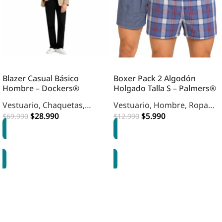
Blazer Casual Básico
Boxer Pack 2 Algodón
Hombre – Dockers®
Holgado Talla S – Palmers®
Vestuario
,
Chaquetas
,
Vestuario
,
Hombre
,
Ropa
Hombre
$
28.990
Interior
$
5.990
$
69.990
$
12.990
OPCIONES
OPCIONES