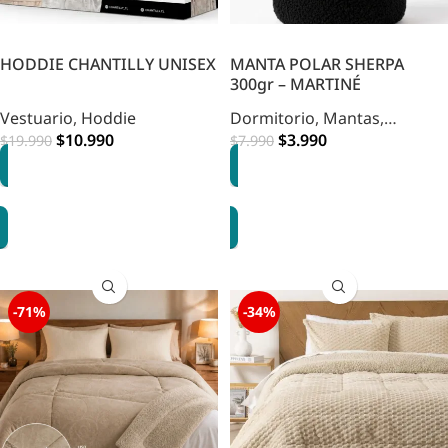
HODDIE CHANTILLY UNISEX
MANTA POLAR SHERPA
300gr – MARTINÉ
Vestuario
,
Hoddie
Dormitorio
,
Mantas
,
$
10.990
Decohogar
$
3.990
,
Mantas
$
19.990
$
7.990
OPCIONES
OPCIONES
-71%
-34%