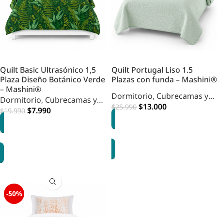
Quilt Basic Ultrasónico 1,5
Quilt Portugal Liso 1.5
Plaza Diseño Botánico Verde
Plazas con funda – Mashini®
– Mashini®
Dormitorio
,
Cubrecamas y
Dormitorio
,
Cubrecamas y
Quilts
,
HOME DORMITORIO
$
13.000
$
25.990
Quilts
,
HOME DORMITORIO
$
7.990
$
19.990
AGREGAR
AGREGAR
-50%