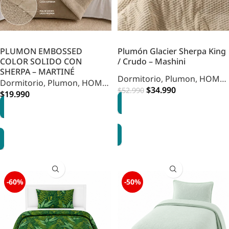
PLUMON EMBOSSED
Plumón Glacier Sherpa King
COLOR SOLIDO CON
/ Crudo – Mashini
SHERPA – MARTINÉ
Dormitorio
,
Plumon
,
HOME
Dormitorio
,
Plumon
,
HOME
DORMITORIO
$
34.990
$
52.990
DORMITORIO
$
19.990
AGREGAR
OPCIONES
-60%
-50%