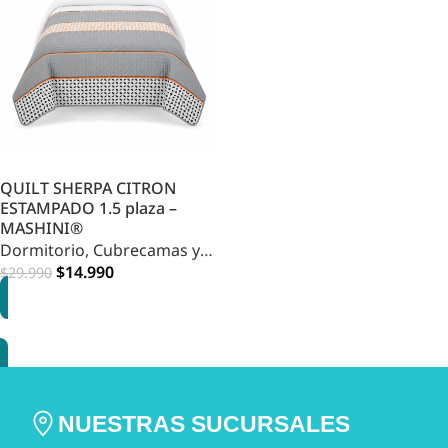
QUILT SHERPA CITRON
ESTAMPADO 1.5 plaza –
MASHINI®
Dormitorio
,
Cubrecamas y
Quilts
,
HOME DORMITORIO
$
14.990
$
29.990
AGREGAR
NUESTRAS SUCURSALES