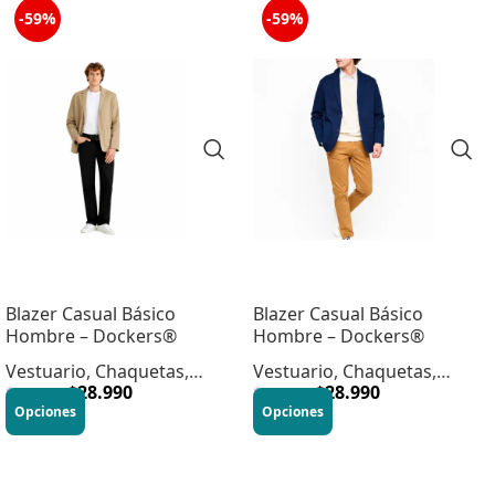
-59%
-59%
Blazer Casual Básico
Blazer Casual Básico
Hombre – Dockers®
Hombre – Dockers®
Vestuario
,
Chaquetas
,
Vestuario
,
Chaquetas
,
Hombre
$
28.990
Hombre
$
28.990
$
69.990
$
69.990
Opciones
Opciones