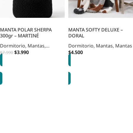
MANTA POLAR SHERPA
MANTA SOFTY DELUXE –
300gr – MARTINÉ
DORAL
Dormitorio
,
Mantas
,
Dormitorio
,
Mantas
,
Mantas
Decohogar
$
3.990
,
Mantas
$
4.500
$
7.990
OPCIONES
OPCIONES