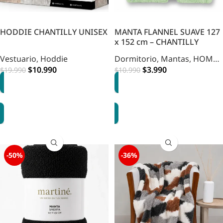
HODDIE CHANTILLY UNISEX
MANTA FLANNEL SUAVE 127
x 152 cm – CHANTILLY
Vestuario
,
Hoddie
Dormitorio
,
Mantas
,
HOME
$
10.990
DORMITORIO
$
3.990
$
19.990
$
10.990
OPCIONES
OPCIONES
-50%
-36%