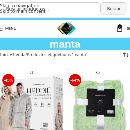
Skip to navigation
Buscar
Skip to main content
0
MENU
$
manta
Inicio
Tienda
Productos etiquetados “manta”
-45%
-64%