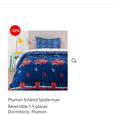
-33%
-50%
Plumon Infantil Spiderman
Sabana De Pol
Reversible 1.5 plazas
Plazas – Doral
Dormitorio
,
Plumon
Sabanas
,
Infan