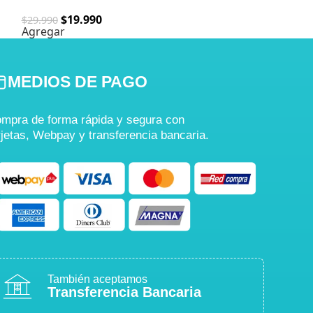
HOME DORMIT
$
19.990
$
9.990
$
29.990
$
19.990
Agregar
Opciones
MEDIOS DE PAGO
mpra de forma rápida y segura con
rjetas, Webpay y transferencia bancaria.
También aceptamos
Transferencia Bancaria