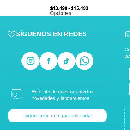
$
13.490
-
$
15.490
Opciones
SÍGUENOS EN REDES
Co
ta
Entérate de nuestras ofertas,
novedades y lanzamientos
¡Síguenos y no te pierdas nada!