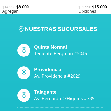
$
8.000
$
15.000
$
14.990
$
39.990
Agregar
Opciones
NUESTRAS SUCURSALES
Quinta Normal
Teniente Bergman #5046
Providencia
Av. Providencia #2029
Talagante
Av. Bernardo O’Higgins #735