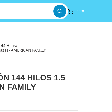
0
/
$
0
144 Hilos
lazas- AMERICAN FAMILY
 144 HILOS 1.5
N FAMILY