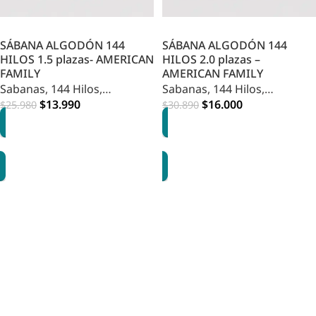
SÁBANA ALGODÓN 144
SÁBANA ALGODÓN 144
HILOS 1.5 plazas- AMERICAN
HILOS 2.0 plazas –
FAMILY
AMERICAN FAMILY
Sabanas
,
144 Hilos
,
Sabanas
,
144 Hilos
,
Dormitorio
$
13.990
Dormitorio
$
16.000
$
25.980
$
30.890
OPCIONES
OPCIONES