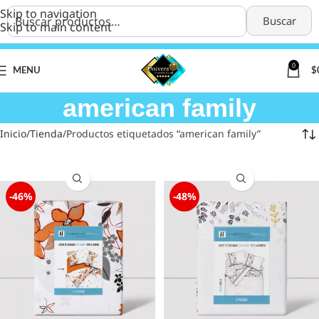
Skip to navigation
Buscar
Skip to main content
0
MENU
$
american family
Inicio
Tienda
Productos etiquetados “american family”
-46%
-48%