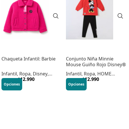
Chaqueta Infantil: Barbie
Conjunto Niña Minnie
Mouse Guiño Rojo Disney®
Infantil
,
Ropa
,
Disney
,
Infantil
,
Ropa
,
HOME
Infantil
,
$
Vestuario
12.990
INFANTIL
$
12.990
$
22.990
$
28.990
Opciones
Opciones