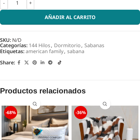
AÑADIR AL CARRITO
SKU:
N/D
Categorías:
144 Hilos
,
Dormitorio
,
Sabanas
Etiquetas:
american family
,
sabana
Share:
Productos relacionados
-68%
-36%