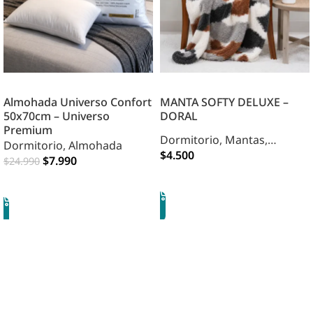
Almohada Universo Confort
MANTA SOFTY DELUXE –
50x70cm – Universo
DORAL
Premium
Dormitorio
,
Mantas
,
Dormitorio
,
Almohada
Mantas
$
4.500
$
7.990
$
24.990
OPCIONES
AGREGAR