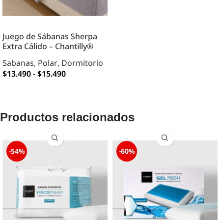
Juego de Sábanas Sherpa
Extra Cálido – Chantilly®
Sabanas
,
Polar
,
Dormitorio
$
13.490
-
$
15.490
OPCIONES
Productos relacionados
-54%
-60%