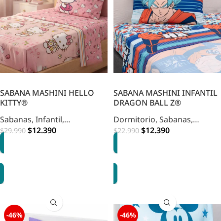
SABANA MASHINI HELLO
SABANA MASHINI INFANTIL
KITTY®
DRAGON BALL Z®
Sabanas
,
Infantil
,
Dormitorio
,
Sabanas
,
Dormitorio
$
12.390
,
HOME
Infantil
$
12.390
$
29.990
$
22.990
DORMITORIO INFANTIL
OPCIONES
AGREGAR
-46%
-46%