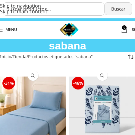
Skip to navigation
Buscar
Skip to main content
0
MENU
$
sabana
Inicio
Tienda
Productos etiquetados “sabana”
-31%
-46%