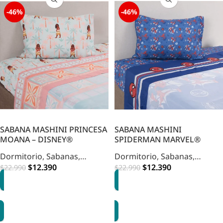
-46%
-46%
SABANA MASHINI PRINCESA
SABANA MASHINI
MOANA – DISNEY®
SPIDERMAN MARVEL®
Dormitorio
,
Sabanas
,
Dormitorio
,
Sabanas
,
Infantil
$
12.390
Infantil
$
12.390
$
22.990
$
22.990
AGREGAR
AGREGAR