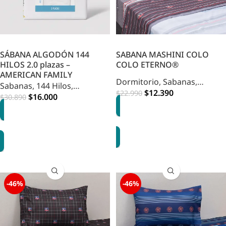
SÁBANA ALGODÓN 144
SABANA MASHINI COLO
HILOS 2.0 plazas –
COLO ETERNO®
AMERICAN FAMILY
Dormitorio
,
Sabanas
,
Sabanas
,
144 Hilos
,
Infantil
$
12.390
$
22.990
Dormitorio
$
16.000
$
30.890
AGREGAR
OPCIONES
-46%
-46%