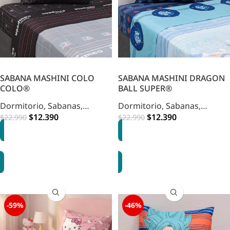
SABANA MASHINI COLO
SABANA MASHINI DRAGON
COLO®
BALL SUPER®
Dormitorio
,
Sabanas
,
Dormitorio
,
Sabanas
,
Infantil
$
12.390
Infantil
$
12.390
$
22.990
$
22.990
AGREGAR
AGREGAR
-59%
-46%