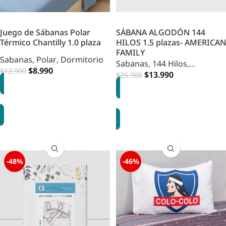
Juego de Sábanas Polar
SÁBANA ALGODÓN 144
Térmico Chantilly 1.0 plaza
HILOS 1.5 plazas- AMERICAN
FAMILY
Sabanas
,
Polar
,
Dormitorio
Sabanas
,
144 Hilos
,
$
8.990
$
12.990
Dormitorio
$
13.990
$
25.980
OPCIONES
OPCIONES
-48%
-46%