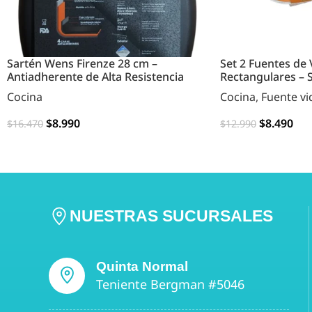
Sartén Wens Firenze 28 cm –
Set 2 Fuentes de 
Antiadherente de Alta Resistencia
Rectangulares –
Cocina
Cocina
,
Fuente vi
$
8.990
$
8.490
$
16.470
$
12.990
AGREGAR
AGREGAR
NUESTRAS SUCURSALES
Quinta Normal
Teniente Bergman #5046