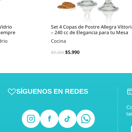
Vidrio
Set 4 Copas de Postre Allegra Vittori
 Sempre
– 240 cc de Elegancia para tu Mesa
drio
Cocina
$
5.990
$
9.260
AGREGAR
SÍGUENOS EN REDES
Co
ta