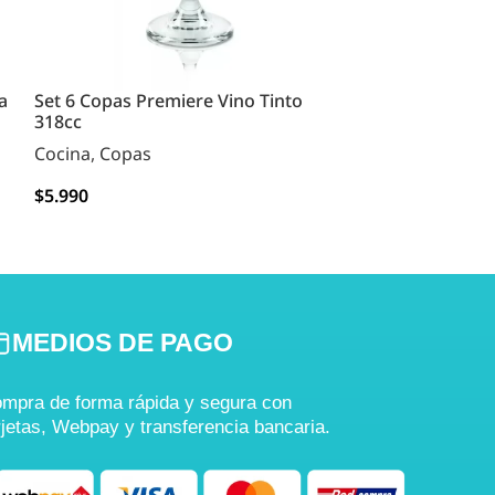
a
Set 6 Copas Premiere Vino Tinto
Set 6 Vasos M
318cc
Cocina
,
Copas
Cocina
,
Vasos
$
5.990
$
2.990
AGREGAR
AGREGAR
MEDIOS DE PAGO
mpra de forma rápida y segura con
rjetas, Webpay y transferencia bancaria.