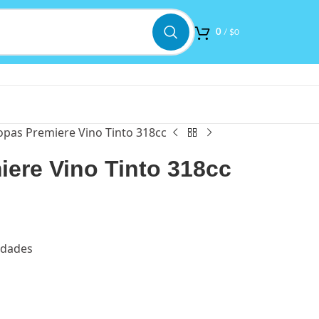
0
/
$
0
opas Premiere Vino Tinto 318cc
iere Vino Tinto 318cc
idades