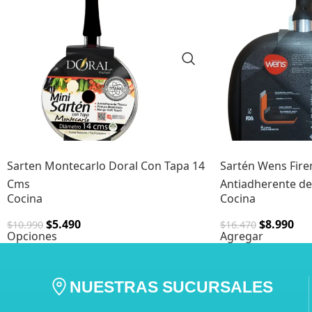
Sarten Montecarlo Doral Con Tapa 14
Sartén Wens Fire
Cms
Antiadherente de 
Cocina
Cocina
$
5.490
$
8.990
$
10.990
$
16.470
Opciones
Agregar
NUESTRAS SUCURSALES