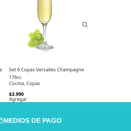
a
Set 6 Copas Versalles Champagne
Set 6 Vasos M
176cc
Cocina
,
Vasos
Cocina
,
Copas
$
2.990
$
3.990
Agregar
Agregar
MEDIOS DE PAGO