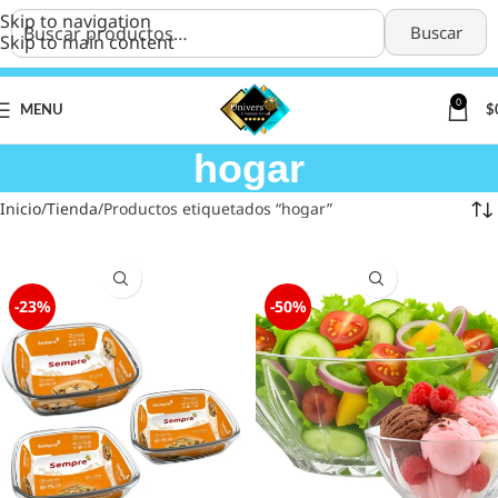
Skip to navigation
Buscar
Skip to main content
0
MENU
$
hogar
Inicio
Tienda
Productos etiquetados “hogar”
-23%
-50%