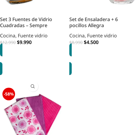
Set 3 Fuentes de Vidrio
Set de Ensaladera + 6
Cuadradas – Sempre
pocillos Allegra
Cocina
,
Fuente vidrio
Cocina
,
Fuente vidrio
$
9.990
$
4.500
$
12.990
$
8.990
AGREGAR
AGREGAR
-58%