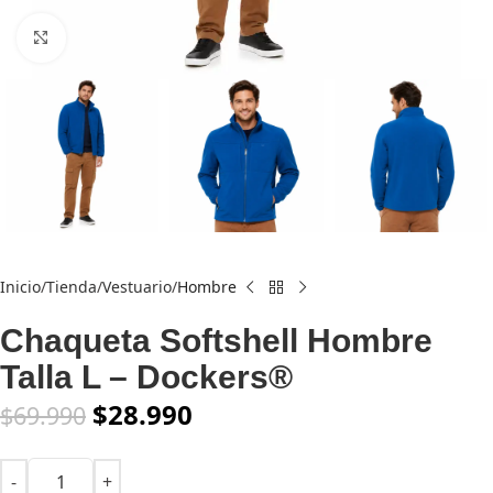
Click to enlarge
Inicio
Tienda
Vestuario
Hombre
Chaqueta Softshell Hombre
Talla L – Dockers®
$
28.990
$
69.990