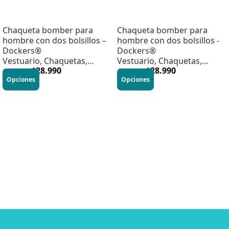
Chaqueta bomber para
Chaqueta bomber para
hombre con dos bolsillos –
hombre con dos bolsillos -
Dockers®
Dockers®
Vestuario
,
Chaquetas
,
Vestuario
,
Chaquetas
,
Hombre
$
28.990
Hombre
$
28.990
$
79.990
$
79.990
Opciones
Opciones