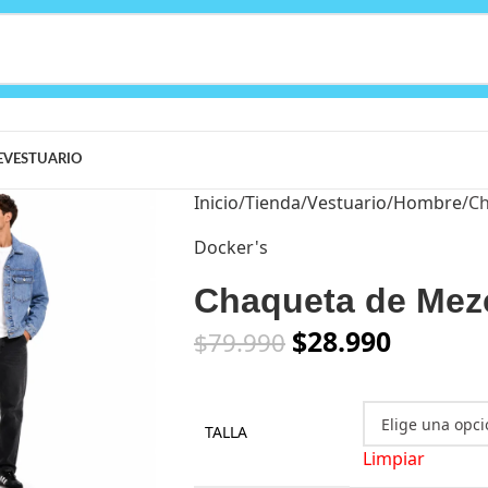
E
VESTUARIO
Inicio
Tienda
Vestuario
Hombre
Ch
Docker's
Chaqueta de Mezc
$
28.990
$
79.990
TALLA
Limpiar
arge