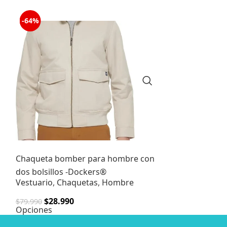
-64%
-69%
Chaqueta bomber para hombre con
CHAQUETA OV
dos bolsillos -Dockers®
GANGSTER
Vestuario
,
Chaquetas
,
Hombre
Vestuario
$
28.990
$
9.990
$
79.990
$
31.990
Opciones
Opciones