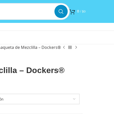
0
/
$
0
aqueta de Mezclilla – Dockers®
lilla – Dockers®