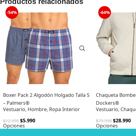
Productos relacionados
-54%
-64%
Boxer Pack 2 Algodón Holgado Talla S
Chaqueta Bombe
– Palmers®
Dockers®
Vestuario
,
Hombre
,
Ropa Interior
Vestuario
,
Chaqu
$
5.990
$
28.990
$
12.990
$
79.990
Opciones
Opciones