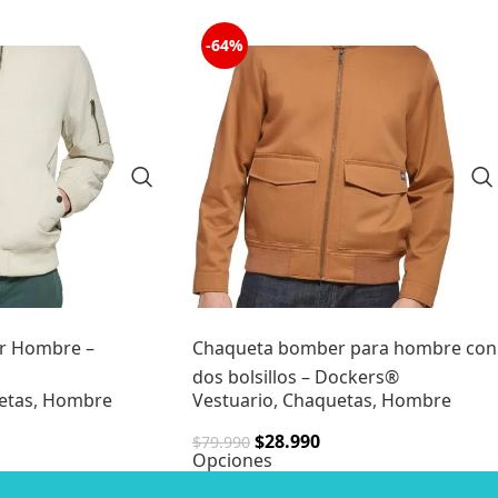
-64%
r Hombre –
Chaqueta bomber para hombre con
dos bolsillos – Dockers®
etas
,
Hombre
Vestuario
,
Chaquetas
,
Hombre
$
28.990
$
79.990
Opciones