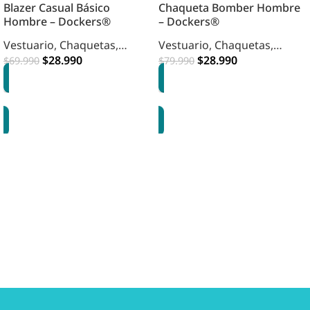
Blazer Casual Básico
Chaqueta Bomber Hombre
Hombre – Dockers®
– Dockers®
Vestuario
,
Chaquetas
,
Vestuario
,
Chaquetas
,
Hombre
$
28.990
Hombre
$
28.990
$
69.990
$
79.990
OPCIONES
OPCIONES