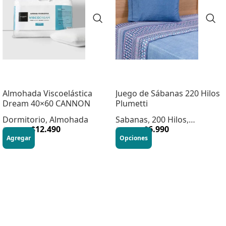
Almohada Viscoelástica
Juego de Sábanas 220 Hilos
Dream 40×60 CANNON
Plumetti
Dormitorio
,
Almohada
Sabanas
,
200 Hilos
,
$
12.490
Dormitorio
$
6.990
$
26.990
$
19.990
Agregar
Opciones