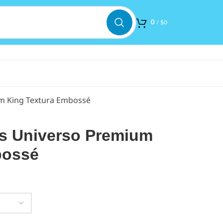
0
/
$
0
m King Textura Embossé
s Universo Premium
bossé