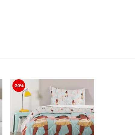
-20%
-71%