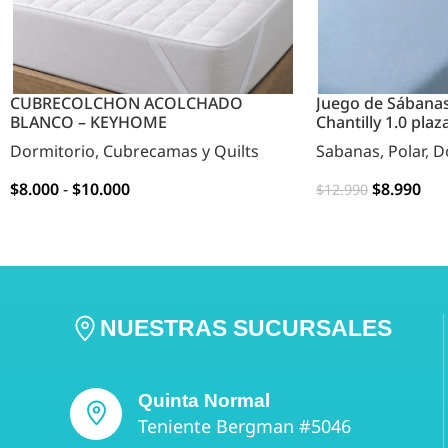
CUBRECOLCHON ACOLCHADO
Juego de Sábanas
BLANCO – KEYHOME
Chantilly 1.0 plaz
Dormitorio
,
Cubrecamas y Quilts
Sabanas
,
Polar
,
D
$
8.000
-
$
10.000
$
8.990
$
12.990
OPCIONES
OPCIONES
NUESTRAS SUCURSALES
Quinta Normal
Teniente Bergman #5046