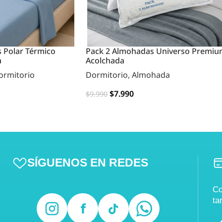
 Polar Térmico
Pack 2 Almohadas Universo Premi
a
Acolchada
ormitorio
Dormitorio
,
Almohada
$
7.990
$
9.990
AGREGAR
SÍGUENOS EN REDES
Co
ta