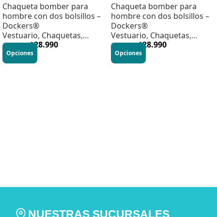
Chaqueta bomber para
Chaqueta bomber para
hombre con dos bolsillos –
hombre con dos bolsillos –
Dockers®
Dockers®
Vestuario
,
Chaquetas
,
Vestuario
,
Chaquetas
,
Hombre
$
28.990
Hombre
$
28.990
$
79.990
$
79.990
Opciones
Opciones
NUESTRAS SUCURSALES