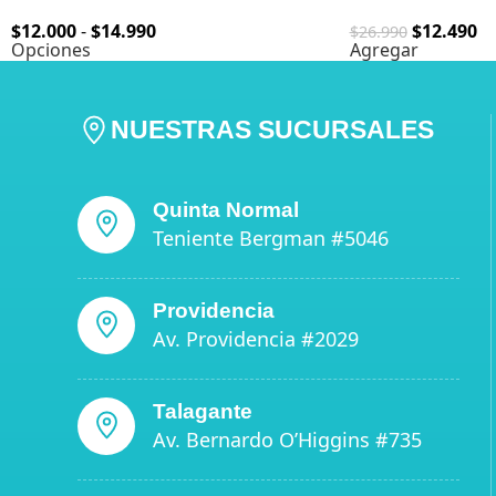
$
12.000
-
$
14.990
$
12.490
$
26.990
Opciones
Agregar
NUESTRAS SUCURSALES
Quinta Normal
Teniente Bergman #5046
Providencia
Av. Providencia #2029
Talagante
Av. Bernardo O’Higgins #735