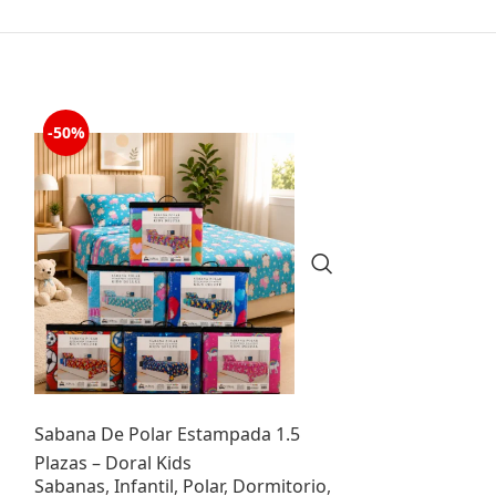
-50%
-71%
Sabana De Polar Estampada 1.5
Sábana Infanti
Plazas – Doral Kids
Galaxy Rosa – 
Sabanas
,
Infantil
,
Polar
,
Dormitorio
,
Sabanas
,
Infan