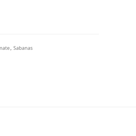
mate
,
Sabanas