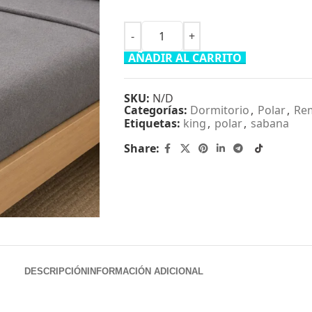
AÑADIR AL CARRITO
SKU:
N/D
Categorías:
Dormitorio
,
Polar
,
Re
Etiquetas:
king
,
polar
,
sabana
Share:
DESCRIPCIÓN
INFORMACIÓN ADICIONAL