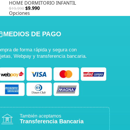
HOME DORMITORIO INFANTIL
$
9.990
$
10.00
$
19.990
$
34.990
Opciones
Agregar
MEDIOS DE PAGO
mpra de forma rápida y segura con
rjetas, Webpay y transferencia bancaria.
También aceptamos
Transferencia Bancaria