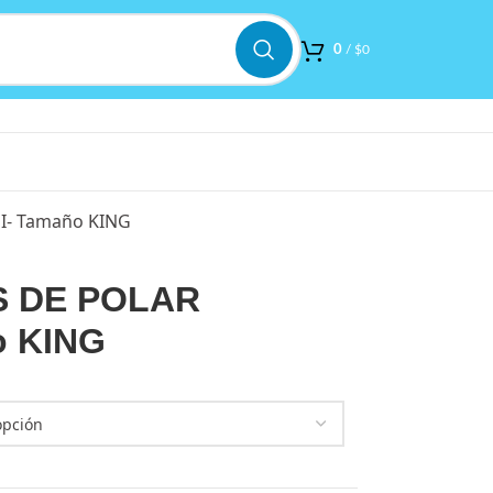
0
/
$
0
I- Tamaño KING
 DE POLAR
o KING