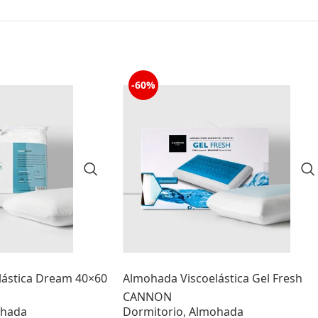
-60%
lástica Dream 40×60
Almohada Viscoelástica Gel Fresh
CANNON
hada
Dormitorio
,
Almohada