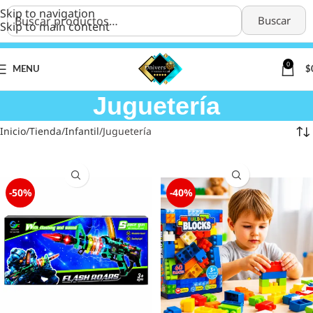
Skip to navigation
Buscar
Skip to main content
0
MENU
$
Juguetería
Inicio
Tienda
Infantil
Juguetería
-50%
-40%