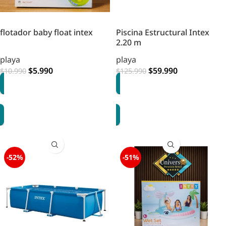
flotador baby float intex
Piscina Estructural Intex
2.20 m
playa
playa
$
5.990
$
59.990
$
10.990
$
125.990
AGREGAR
AGREGAR
-52%
-51%