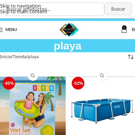
Skip to navigation
Buscar
Skip to main content
0
MENU
$
playa
Inicio
Tienda
playa
-45%
-52%