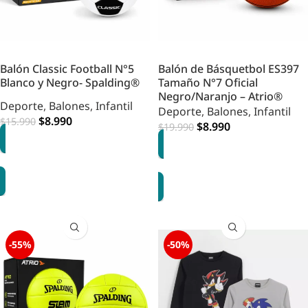
Balón Classic Football N°5
Balón de Básquetbol ES397
Blanco y Negro- Spalding®
Tamaño N°7 Oficial
Negro/Naranjo – Atrio®
Deporte
,
Balones
,
Infantil
Deporte
,
Balones
,
Infantil
$
8.990
$
15.990
$
8.990
$
19.990
AGREGAR
AGREGAR
-55%
-50%