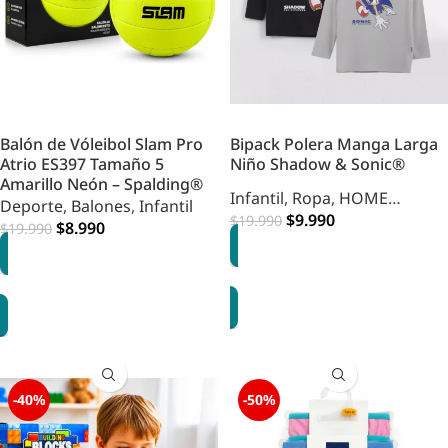
Balón de Vóleibol Slam Pro
Bipack Polera Manga Larga
Atrio ES397 Tamaño 5
Niño Shadow & Sonic®
Amarillo Neón – Spalding®
Infantil
,
Ropa
,
HOME
Deporte
,
Balones
,
Infantil
INFANTIL
$
9.990
$
19.990
$
8.990
$
19.990
OPCIONES
AGREGAR
-40%
-50%