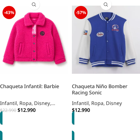
-43%
-57%
Chaqueta Infantil: Barbie
Chaqueta Niño Bomber
Racing Sonic
Infantil
,
Ropa
,
Disney
,
Infantil
,
Ropa
,
Disney
Infantil
,
$
Vestuario
12.990
$
12.990
$
22.990
OPCIONES
OPCIONES