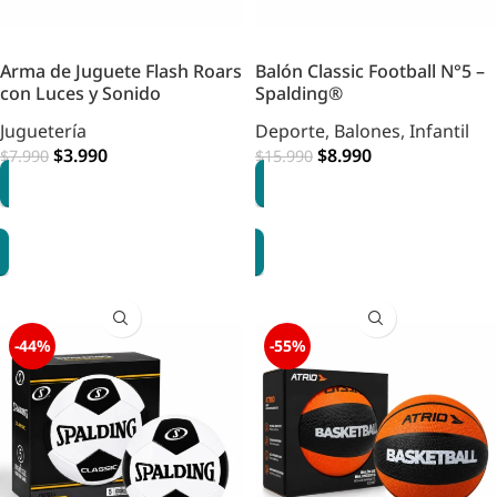
Arma de Juguete Flash Roars
Balón Classic Football N°5 –
con Luces y Sonido
Spalding®
Juguetería
Deporte
,
Balones
,
Infantil
$
3.990
$
8.990
$
7.990
$
15.990
AGREGAR
AGREGAR
-44%
-55%