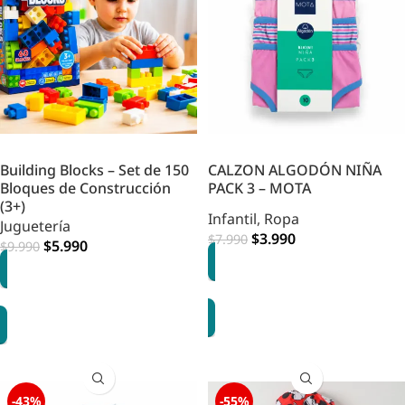
Building Blocks – Set de 150
CALZON ALGODÓN NIÑA
Bloques de Construcción
PACK 3 – MOTA
(3+)
Infantil
,
Ropa
Juguetería
$
3.990
$
7.990
$
5.990
$
9.990
AGREGAR
AGREGAR
-43%
-55%