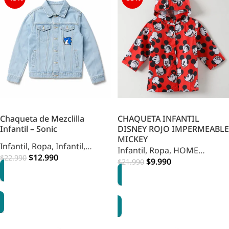
Chaqueta de Mezclilla
CHAQUETA INFANTIL
Infantil – Sonic
DISNEY ROJO IMPERMEABLE
MICKEY
Infantil
,
Ropa
,
Infantil
,
Infantil
,
Ropa
,
HOME
Vestuario
$
12.990
$
22.990
INFANTIL
$
9.990
$
21.990
OPCIONES
OPCIONES