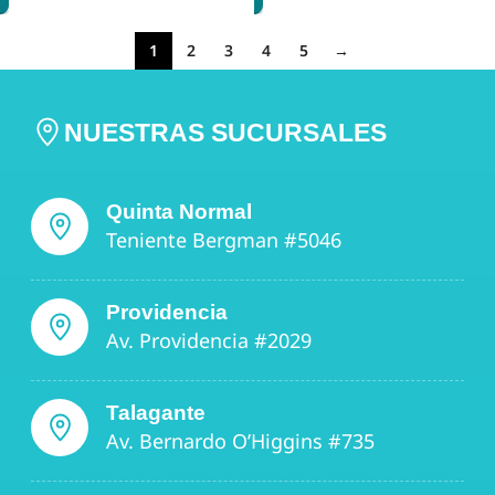
1
2
3
4
5
→
NUESTRAS SUCURSALES
Quinta Normal
Teniente Bergman #5046
Providencia
Av. Providencia #2029
Talagante
Av. Bernardo O’Higgins #735