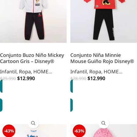
Conjunto Buzo Niño Mickey
Conjunto Niña Minnie
Cartoon Gris – Disney®
Mouse Guiño Rojo Disney®
Infantil
,
Ropa
,
HOME
Infantil
,
Ropa
,
HOME
INFANTIL
$
12.990
INFANTIL
$
12.990
$
29.990
$
28.990
OPCIONES
OPCIONES
-43%
-63%