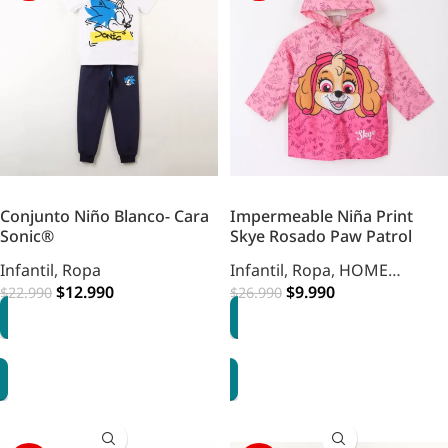
Conjunto Niño Blanco- Cara
Impermeable Niña Print
Sonic®
Skye Rosado Paw Patrol
Infantil
,
Ropa
Infantil
,
Ropa
,
HOME
$
12.990
INFANTIL
$
9.990
$
22.990
$
26.990
OPCIONES
OPCIONES