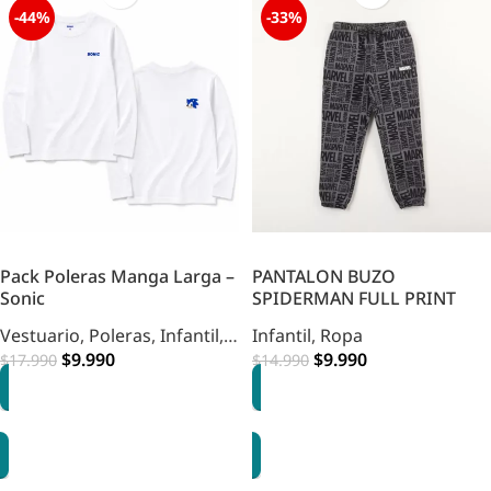
-44%
-33%
Pack Poleras Manga Larga –
PANTALON BUZO
Sonic
SPIDERMAN FULL PRINT
Vestuario
,
Poleras
,
Infantil
,
Infantil
,
Ropa
Ropa
,
Infantil
$
9.990
$
9.990
$
17.990
$
14.990
OPCIONES
OPCIONES