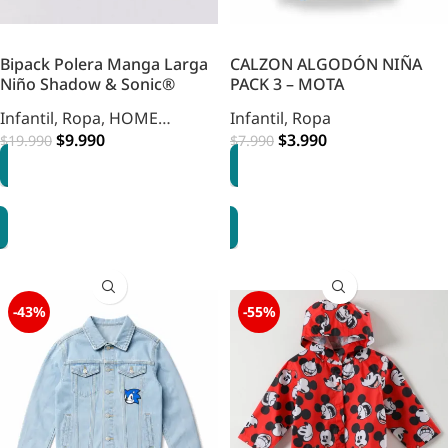
Bipack Polera Manga Larga
CALZON ALGODÓN NIÑA
Niño Shadow & Sonic®
PACK 3 – MOTA
Infantil
,
Ropa
,
HOME
Infantil
,
Ropa
INFANTIL
$
9.990
$
3.990
$
19.990
$
7.990
OPCIONES
AGREGAR
-43%
-55%