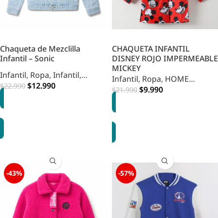
Chaqueta de Mezclilla
CHAQUETA INFANTIL
Infantil – Sonic
DISNEY ROJO IMPERMEABLE
MICKEY
Infantil
,
Ropa
,
Infantil
,
Infantil
,
Ropa
,
HOME
Vestuario
$
12.990
$
22.990
INFANTIL
$
9.990
$
21.990
OPCIONES
OPCIONES
-43%
-57%