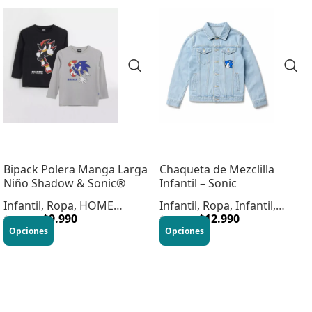
Bipack Polera Manga Larga
Chaqueta de Mezclilla
Niño Shadow & Sonic®
Infantil – Sonic
Infantil
,
Ropa
,
HOME
Infantil
,
Ropa
,
Infantil
,
INFANTIL
$
9.990
Vestuario
$
12.990
$
19.990
$
22.990
Opciones
Opciones