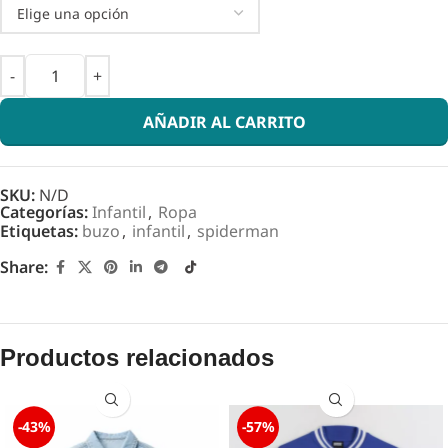
AÑADIR AL CARRITO
SKU:
N/D
Categorías:
Infantil
,
Ropa
Etiquetas:
buzo
,
infantil
,
spiderman
Share:
Productos relacionados
-43%
-57%