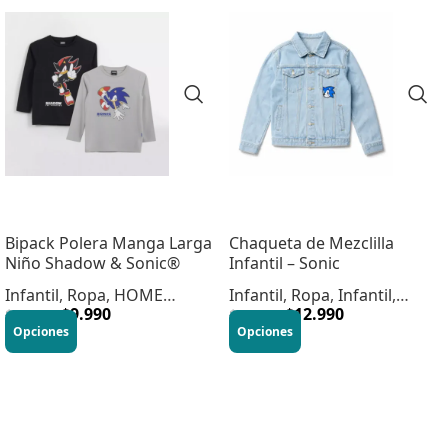
Bipack Polera Manga Larga
Chaqueta de Mezclilla
Niño Shadow & Sonic®
Infantil – Sonic
Infantil
,
Ropa
,
HOME
Infantil
,
Ropa
,
Infantil
,
INFANTIL
$
9.990
Vestuario
$
12.990
$
19.990
$
22.990
Opciones
Opciones