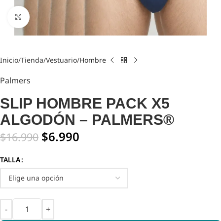
Click to enlarge
Inicio
Tienda
Vestuario
Hombre
Palmers
SLIP HOMBRE PACK X5
ALGODÓN – PALMERS®
$
6.990
$
16.990
TALLA