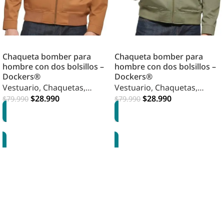
Chaqueta bomber para
Chaqueta bomber para
hombre con dos bolsillos –
hombre con dos bolsillos –
Dockers®
Dockers®
Vestuario
,
Chaquetas
,
Vestuario
,
Chaquetas
,
Hombre
$
28.990
Hombre
$
28.990
$
79.990
$
79.990
OPCIONES
OPCIONES