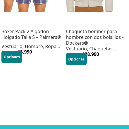
Boxer Pack 2 Algodón
Chaqueta bomber para
Holgado Talla S – Palmers®
hombre con dos bolsillos -
Dockers®
Vestuario
,
Hombre
,
Ropa
Vestuario
,
Chaquetas
,
Interior
$
5.990
$
12.990
Hombre
$
28.990
$
79.990
Opciones
Opciones