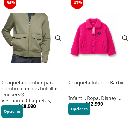
-64%
-43%
Chaqueta bomber para
Chaqueta Infantil: Barbie
hombre con dos bolsillos –
Dockers®
Infantil
,
Ropa
,
Disney
,
Vestuario
,
Chaquetas
,
Infantil
,
$
Vestuario
12.990
$
22.990
Hombre
$
28.990
$
79.990
Opciones
Opciones