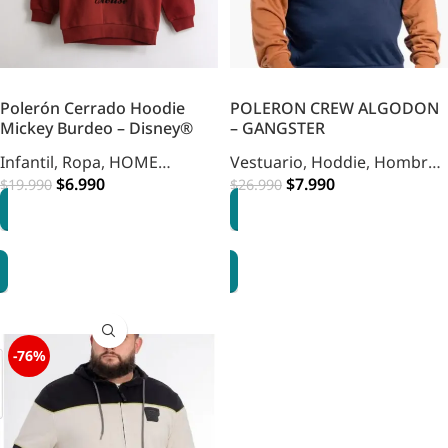
Polerón Cerrado Hoodie
POLERON CREW ALGODON
Mickey Burdeo – Disney®
– GANGSTER
Infantil
,
Ropa
,
HOME
Vestuario
,
Hoddie
,
Hombre
,
INFANTIL
$
6.990
Polerones
$
7.990
,
HOME
$
19.990
$
26.990
VESTUARIO HOMBRE
OPCIONES
OPCIONES
-76%