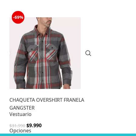
-69%
-59%
CHAQUETA OVERSHIRT FRANELA
Chaqueta Soft
GANGSTER
Talla L
Vestuario
Vestuario
,
Cha
$
9.990
$
28.99
$
31.990
$
69.990
Opciones
Agregar