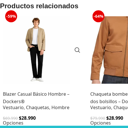
Productos relacionados
-59%
-64%
Blazer Casual Básico Hombre –
Chaqueta bombe
Dockers®
dos bolsillos – D
Vestuario
,
Chaquetas
,
Hombre
Vestuario
,
Chaqu
$
28.990
$
28.990
$
69.990
$
79.990
Opciones
Opciones