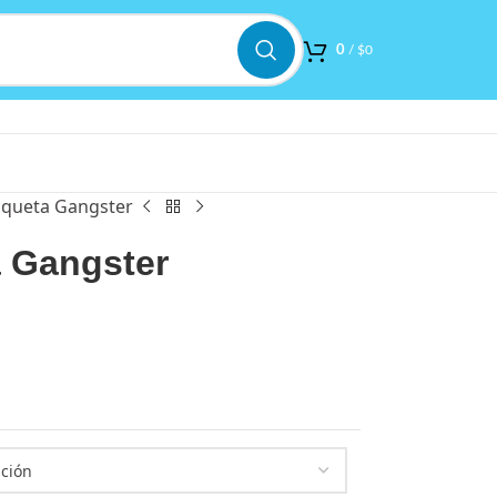
0
/
$
0
queta Gangster
 Gangster