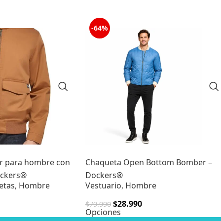
-64%
r para hombre con
Chaqueta Open Bottom Bomber –
ockers®
Dockers®
etas
,
Hombre
Vestuario
,
Hombre
$
28.990
$
79.990
Opciones