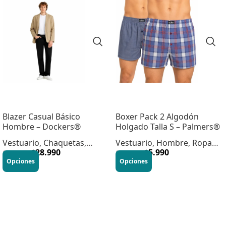
Blazer Casual Básico
Boxer Pack 2 Algodón
Hombre – Dockers®
Holgado Talla S – Palmers®
Vestuario
,
Chaquetas
,
Vestuario
,
Hombre
,
Ropa
Hombre
$
28.990
Interior
$
5.990
$
69.990
$
12.990
Opciones
Opciones