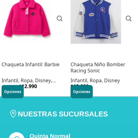
Chaqueta Infantil: Barbie
Chaqueta Niño Bomber
Racing Sonic
Infantil
,
Ropa
,
Disney
,
Infantil
,
Ropa
,
Disney
Infantil
,
$
Vestuario
12.990
$
12.990
$
22.990
Opciones
Opciones
NUESTRAS SUCURSALES
Quinta Normal