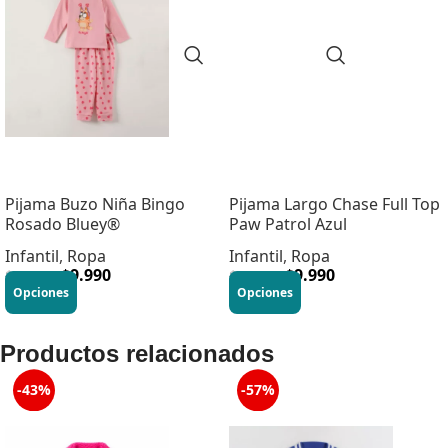
Pijama Buzo Niña Bingo
Pijama Largo Chase Full Top
Rosado Bluey®
Paw Patrol Azul
Infantil
,
Ropa
Infantil
,
Ropa
$
9.990
$
9.990
$
16.990
$
19.990
Opciones
Opciones
Productos relacionados
-43%
-57%