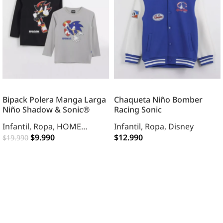
Bipack Polera Manga Larga
Chaqueta Niño Bomber
Niño Shadow & Sonic®
Racing Sonic
Infantil
,
Ropa
,
HOME
Infantil
,
Ropa
,
Disney
INFANTIL
$
9.990
$
12.990
$
19.990
OPCIONES
OPCIONES