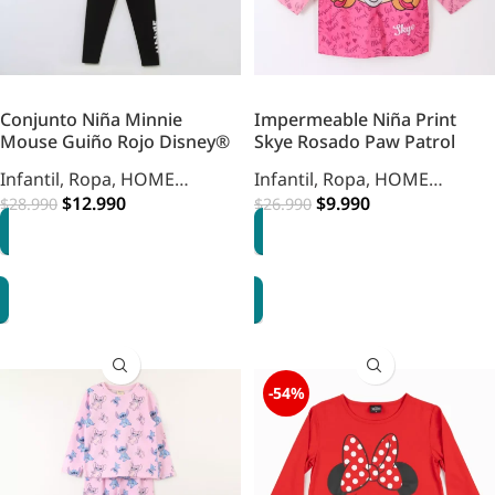
Conjunto Niña Minnie
Impermeable Niña Print
Mouse Guiño Rojo Disney®
Skye Rosado Paw Patrol
Infantil
,
Ropa
,
HOME
Infantil
,
Ropa
,
HOME
INFANTIL
$
12.990
INFANTIL
$
9.990
$
28.990
$
26.990
OPCIONES
OPCIONES
-54%