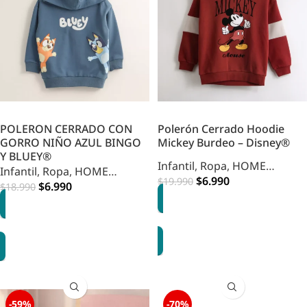
POLERON CERRADO CON
Polerón Cerrado Hoodie
GORRO NIÑO AZUL BINGO
Mickey Burdeo – Disney®
Y BLUEY®
Infantil
,
Ropa
,
HOME
Infantil
,
Ropa
,
HOME
INFANTIL
$
6.990
$
19.990
INFANTIL
$
6.990
$
18.990
OPCIONES
OPCIONES
-59%
-70%