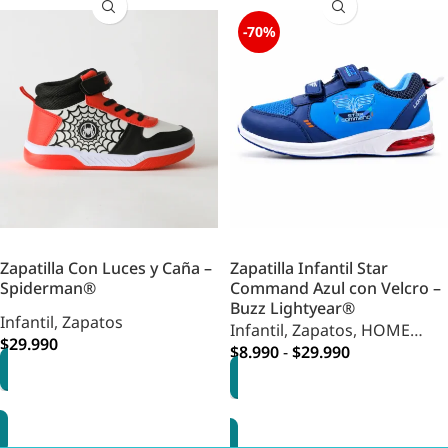
-70%
Zapatilla Con Luces y Caña –
Zapatilla Infantil Star
Spiderman®
Command Azul con Velcro –
Buzz Lightyear®
Infantil
,
Zapatos
Infantil
,
Zapatos
,
HOME
$
29.990
INFANTIL
$
8.990
-
$
29.990
OPCIONES
OPCIONES