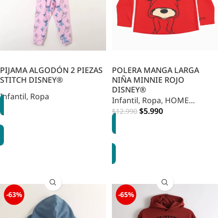
PIJAMA ALGODÓN 2 PIEZAS
POLERA MANGA LARGA
STITCH DISNEY®
NIÑA MINNIE ROJO
DISNEY®
Infantil
,
Ropa
Infantil
,
Ropa
,
HOME
INFANTIL
$
5.990
$
12.990
OPCIONES
OPCIONES
-63%
-65%