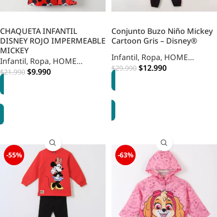
CHAQUETA INFANTIL
Conjunto Buzo Niño Mickey
DISNEY ROJO IMPERMEABLE
Cartoon Gris – Disney®
MICKEY
Infantil
,
Ropa
,
HOME
Infantil
,
Ropa
,
HOME
INFANTIL
$
12.990
$
29.990
INFANTIL
$
9.990
$
21.990
OPCIONES
OPCIONES
-55%
-63%