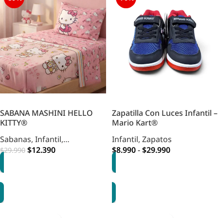
SABANA MASHINI HELLO
Zapatilla Con Luces Infantil –
KITTY®
Mario Kart®
Sabanas
,
Infantil
,
Infantil
,
Zapatos
Dormitorio
$
12.390
,
HOME
$
8.990
-
$
29.990
$
29.990
DORMITORIO INFANTIL
OPCIONES
OPCIONES