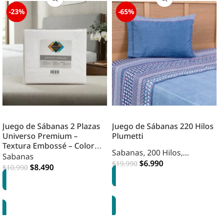
-23%
-65%
Juego de Sábanas 2 Plazas
Juego de Sábanas 220 Hilos
Universo Premium –
Plumetti
Textura Embossé – Color
Sabanas
,
200 Hilos
,
Liso
Sabanas
Dormitorio
$
6.990
$
19.990
$
8.490
$
10.990
OPCIONES
OPCIONES